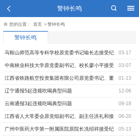
警钟长鸣
您的位置：
首页
>
警钟长鸣
警钟长鸣
马鞍山师范高等专科学校原党委书记喻长志接受纪
03-17
律审查和监察调查
中南林业科技大学原党委副书记、校长廖小平接受
03-07
纪律审查和监察调查
江西省铁路航空投资集团有限公司原党委书记、董
01-13
事长温治明被开除党籍和公职
辽宁通报5起违规吃喝典型问题
12-06
云南通报3起违规吃喝典型问题
09-18
江西省人大常委会原党组副书记、副主任洪礼和接
06-20
受中央纪委国家监委纪律审查和监察调查
广州中医药大学第一附属医院原院长冼绍祥接受纪
05-13