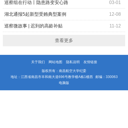
律审查和监察调查
巡察组在行动丨隐患路变安心路
03-01
湖北通报5起新型受贿典型案例
12-08
巡察微故事 | 迟到的高龄补贴
11-12
查看更多
关于我们
网站地图
隐私说明
友情链接
版权所有：南昌航空大学纪委
地址：江西省南昌市丰和南大道696号教学楼A栋1楼西 邮编：330063
电脑版