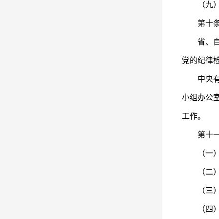
（九）研
第十条 
省、自治
党的纪律
中央有关
小组办公
工作。
第十一条
（一）贯
（二）向
（三）统
（四）负