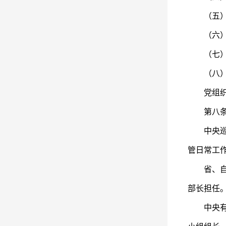
（五）统
（六）发
（七）统
（八）研
党组织主
第八条 
中央巡视
管日常工
省、自治
部长担任
中央有关