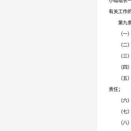
小组组长
有关工作
第九条 
（一）贯
（二）研
（三）听
（四）向
（五）在
责任；
（六）指
（七）推
（八）推