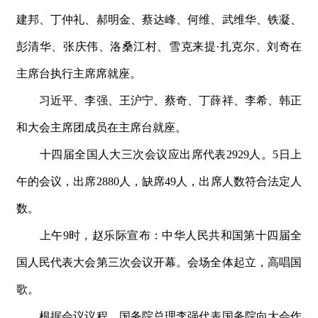
建邦、丁仲礼、郝明金、蔡达峰、何维、武维华、铁凝、
彭清华、张庆伟、洛桑江村、雪克来
提
·
扎克尔、刘奇在
主席台执行主席席就座。
习近平、李强、王沪宁、蔡奇、丁薛祥、李希、韩正
和大会主席团成员在主席台就座。
十四届全国人大三次会议应出席代
表
292
9
人
。
5
日上
午的会议，出
席
288
0
人，缺
席
4
9
人，出席人数符合法定人
数。
上
午
9
时，赵乐际宣布：中华人民共和国第十四届全
国人民代表大会第三次会议开幕。会场全体起立，高唱国
歌。
根据会议议程，国务院总理李强代表国务院向大会作