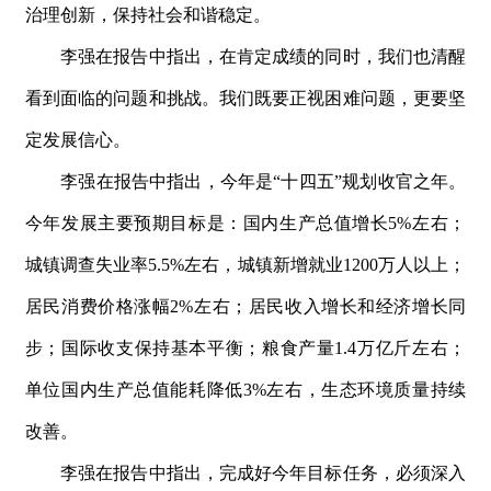
治理创新，保持社会和谐稳定。
李强在报告中指出，在肯定成绩的同时，我们也清醒
看到面临的问题和挑战。我们既要正视困难问题，更要坚
定发展信心。
李强在报告中指出，今年
是
“
十四
五
”
规划收官之年。
今年发展主要预期目标是：国内生产总值增
长
5
%
左右；
城镇调查失业
率
5.5
%
左右，城镇新增就
业
120
0
万人以上；
居民消费价格涨
幅
2
%
左右；居民收入增长和经济增长同
步；国际收支保持基本平衡；粮食产
量
1.
4
万亿斤左右；
单位国内生产总值能耗降
低
3
%
左右，生态环境质量持续
改善。
李强在报告中指出，完成好今年目标任务，必须深入