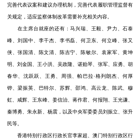
完善代表议案和建议办理机制，完善代表履职管理监督有
关规定，适应监察体制改革需要补充相关内容。
在主席台就座的还有：马兴瑞、王毅、尹力、石泰
峰、刘国中、李干杰、李书磊、何卫东、何立峰、张又
侠、张国清、陈文清、陈吉宁、陈敏尔、袁家军、黄坤
明、刘金国、王小洪、吴政隆、谌贻琴、张军、应勇、胡
春华、沈跃跃、王勇、周强、帕巴
拉
·
格列朗杰、何厚
铧、梁振英、巴特尔、苏辉、邵鸿、高云龙、陈武、穆
虹、咸辉、王东峰、姜信治、蒋作君、何报翔、王光谦、
秦博勇、朱永新、杨震，以及中央军委委员刘振立、张升
民等。
香港特别行政区行政长官李家超、澳门特别行政区行