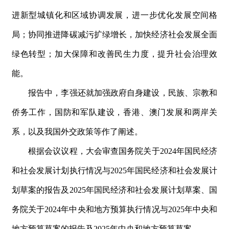
进新型城镇化和区域协调发展，进一步优化发展空间格
局；协同推进降碳减污扩绿增长，加快经济社会发展全面
绿色转型；加大保障和改善民生力度，提升社会治理效
能。
报告中，李强还就加强政府自身建设，民族、宗教和
侨务工作，国防和军队建设，香港、澳门发展和两岸关
系，以及我国外交政策等作了阐述。
根据会议议程，大会审查国务院关
于
202
4
年国民经济
和社会发展计划执行情况
与
202
5
年国民经济和社会发展计
划草案的报告
及
202
5
年国民经济和社会发展计划草案、国
务院关
于
202
4
年中央和地方预算执行情况
与
202
5
年中央和
地方预算草案的报告
及
202
5
年中央和地方预算草案。