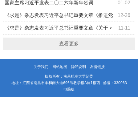
城市工作会议上的讲话》
国家主席习近平发表二〇二六年新年贺词
01-02
《求是》杂志发表习近平总书记重要文章《推进党
12-26
的自我革命要做到“五个进一步到位”》
《求是》杂志发表习近平总书记重要文章《关于＜
11-11
中共中央关于制定国民经济和社会发展第十五个五年规划的
查看更多
建议＞的说明》
关于我们
网站地图
隐私说明
友情链接
版权所有：南昌航空大学纪委
地址：江西省南昌市丰和南大道696号教学楼A栋1楼西 邮编：330063
电脑版